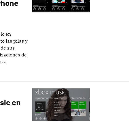
Phone
ic en
o las pilas y
 de sus
lizaciones de
S »
sic en