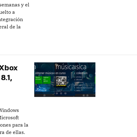
semanas y el
uelto a
ntegración
ral de la
 Xbox
8.1,
 Windows
icrosoft
ones para la
a de ellas.