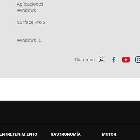
Aplicaciones
Windows
Surface Pro 3
Windows 10
Síguenos
Twit
Fac
You
In
ter
ebo
tub
ag
ok
e
a
ENTRETENIMIENTO
GASTRONOMÍA
MOTOR