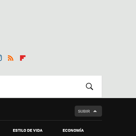
st
RSS
Flip
r
boa
m
rd
BUSCAR
SUBIR
ESTILO DE VIDA
ECONOMÍA