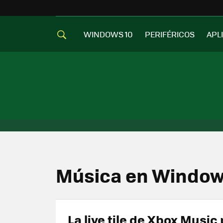
WINDOWS 10
PERIFÉRICOS
APL
Música en Window
La live tile de Xbox Music