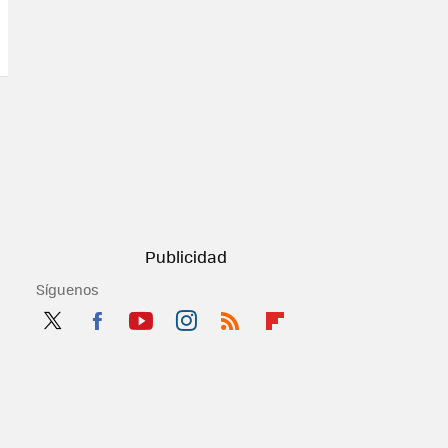
Síguenos
Twit
Fac
You
Inst
RSS
Flip
ter
ebo
tub
agr
boa
ok
e
am
rd