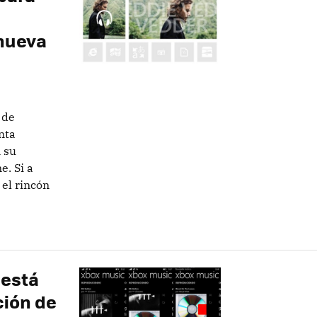
 nueva
 de
nta
n su
. Si a
 el rincón
 está
ción de