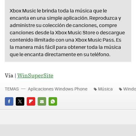
Xbox Music le brinda toda la música que le
encanta en una simple aplicación. Reproduzca y
administre su colección de canciones, compre
canciones desde la Xbox Music Store o descargue
contenido ilimitado con una Xbox Music Pass. Es
la manera más fácil para obtener toda la música
que le encanta directamente en su teléfono.
Vía |
WinSuperSite
TEMAS
Aplicaciones Windows Phone
Música
Windo
FACEBOOK
TWITTER
FLIPBOARD
E-
WHATSAPP
MAIL