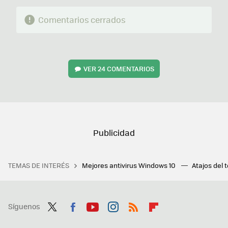
Comentarios cerrados
VER
24 COMENTARIOS
TEMAS DE INTERÉS
Mejores antivirus Windows 10
Atajos del 
Síguenos
Twit
Fac
You
Inst
RSS
Flip