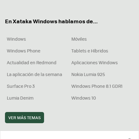
ter
ebo
tub
agr
boa
ok
e
am
rd
En Xataka Windows hablamos de...
Windows
Móviles
Windows Phone
Tablets e Híbridos
Actualidad en Redmond
Aplicaciones Windows
La aplicación de la semana
Nokia Lumia 925
Surface Pro 3
Windows Phone 8.1 GDR1
Lumia Denim
Windows 10
VER MÁS TEMAS