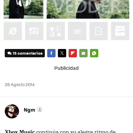
15 comentarios
FACEBOOK
TWITTER
FLIPBOARD
E-
WHATSAPP
MAIL
28 Agosto 2014
Ngm
Xbox Music
continúa con su alegre ritmo de