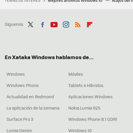
TEMAS DE INTERÉS
Mejores antivirus Windows 10
Atajos del 
Síguenos
Twit
Fac
You
Inst
RSS
Flip
ter
ebo
tub
agr
boa
ok
e
am
rd
En Xataka Windows hablamos de...
Windows
Móviles
Windows Phone
Tablets e Híbridos
Actualidad en Redmond
Aplicaciones Windows
La aplicación de la semana
Nokia Lumia 925
Surface Pro 3
Windows Phone 8.1 GDR1
Lumia Denim
Windows 10