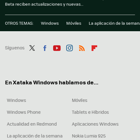
Beta reciben actualizaciones y nuevas...
OTROS TEMAS:
Windows
Móviles
La aplicación de la seman
Síguenos
Twit
Fac
You
Inst
RSS
Flip
ter
ebo
tub
agr
boa
ok
e
am
rd
En Xataka Windows hablamos de...
Windows
Móviles
Windows Phone
Tablets e Híbridos
Actualidad en Redmond
Aplicaciones Windows
La aplicación de la semana
Nokia Lumia 925