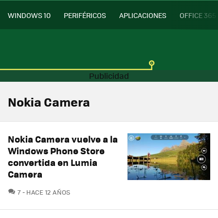
WINDOWS 10
PERIFÉRICOS
APLICACIONES
OFFICE 365
Nokia Camera
Nokia Camera vuelve a la
Windows Phone Store
convertida en Lumia
Camera
COMENTARIOS
7
HACE 12 AÑOS