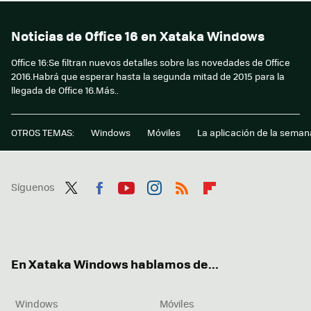
Noticias de Office 16 en Xataka Windows
Office 16:Se filtran nuevos detalles sobre las novedades de Office
2016.Habrá que esperar hasta la segunda mitad de 2015 para la
llegada de Office 16.Más..
OTROS TEMAS:
Windows
Móviles
La aplicación de la seman
Síguenos
Twit
Fac
You
Inst
RSS
Flip
ter
ebo
tub
agr
boa
ok
e
am
rd
En Xataka Windows hablamos de...
Windows
Móviles