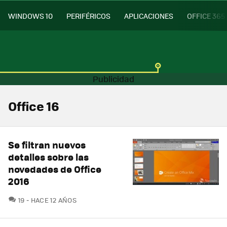
WINDOWS 10
PERIFÉRICOS
APLICACIONES
OFFICE 365
Office 16
Se filtran nuevos
detalles sobre las
novedades de Office
2016
COMENTARIOS
19
HACE 12 AÑOS