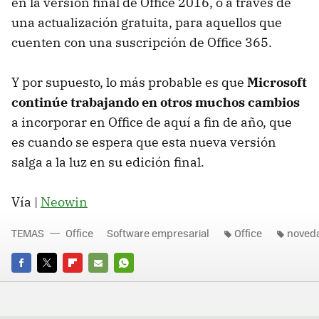
en la versión final de Office 2016, o a través de
una actualización gratuita, para aquellos que
cuenten con una suscripción de Office 365.
Y por supuesto, lo más probable es que
Microsoft
continúe trabajando en otros muchos cambios
a incorporar en Office de aquí a fin de año, que
es cuando se espera que esta nueva versión
salga a la luz en su edición final.
Vía |
Neowin
TEMAS
Office
Software empresarial
Office
noved
FACEBOOK
TWITTER
FLIPBOARD
E-
WHATSAPP
MAIL