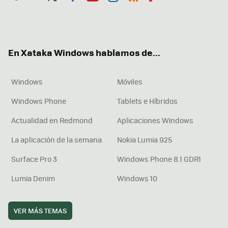
Twit
Fac
You
Inst
RSS
Flip
ter
ebo
tub
agr
boa
ok
e
am
rd
En Xataka Windows hablamos de...
Windows
Móviles
Windows Phone
Tablets e Híbridos
Actualidad en Redmond
Aplicaciones Windows
La aplicación de la semana
Nokia Lumia 925
Surface Pro 3
Windows Phone 8.1 GDR1
Lumia Denim
Windows 10
VER MÁS TEMAS