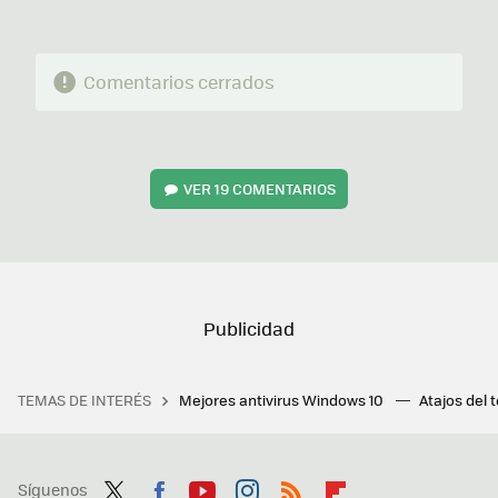
Comentarios cerrados
VER
19 COMENTARIOS
TEMAS DE INTERÉS
Mejores antivirus Windows 10
Atajos del 
Síguenos