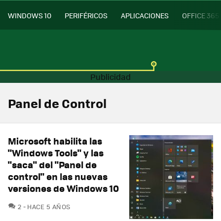
WINDOWS 10
PERIFÉRICOS
APLICACIONES
OFFICE 365
Panel de Control
Microsoft habilita las
"Windows Tools" y las
"saca" del "Panel de
control" en las nuevas
versiones de Windows 10
COMENTARIOS
2
HACE 5 AÑOS