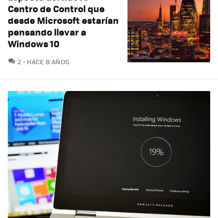
Centro de Control que
desde Microsoft estarían
pensando llevar a
Windows 10
COMENTARIOS
2
HACE 8 AÑOS