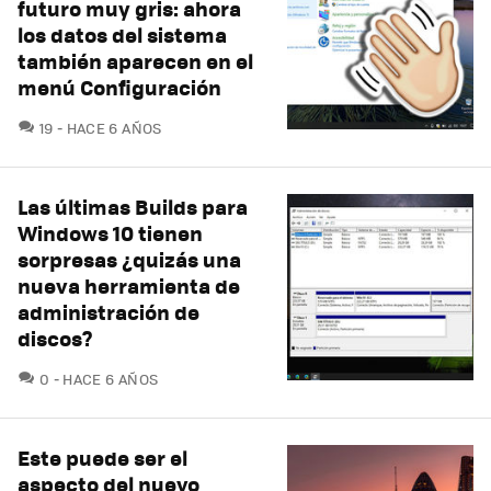
futuro muy gris: ahora
los datos del sistema
también aparecen en el
menú Configuración
COMENTARIOS
19
HACE 6 AÑOS
Las últimas Builds para
Windows 10 tienen
sorpresas ¿quizás una
nueva herramienta de
administración de
discos?
COMENTARIOS
0
HACE 6 AÑOS
Este puede ser el
aspecto del nuevo