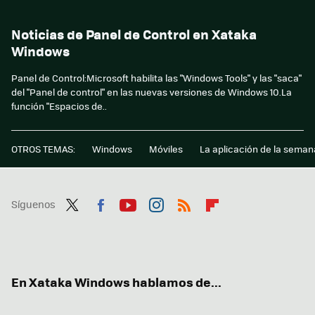
Noticias de Panel de Control en Xataka
Windows
Panel de Control:Microsoft habilita las "Windows Tools" y las "saca"
del "Panel de control" en las nuevas versiones de Windows 10.La
función "Espacios de..
OTROS TEMAS:
Windows
Móviles
La aplicación de la seman
Síguenos
Twit
Fac
You
Inst
RSS
Flip
ter
ebo
tub
agr
boa
ok
e
am
rd
En Xataka Windows hablamos de...