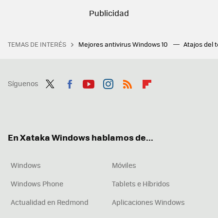
TEMAS DE INTERÉS
Mejores antivirus Windows 10
Atajos del 
Síguenos
Twit
Fac
You
Inst
RSS
Flip
ter
ebo
tub
agr
boa
ok
e
am
rd
En Xataka Windows hablamos de...
Windows
Móviles
Windows Phone
Tablets e Híbridos
Actualidad en Redmond
Aplicaciones Windows