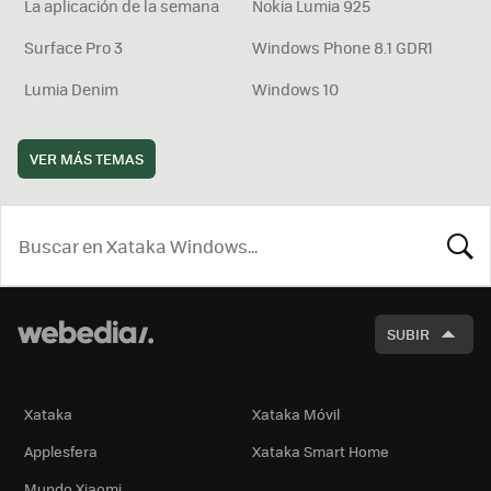
La aplicación de la semana
Nokia Lumia 925
Surface Pro 3
Windows Phone 8.1 GDR1
Lumia Denim
Windows 10
VER MÁS TEMAS
BUSCA
SUBIR
Xataka
Xataka Móvil
Applesfera
Xataka Smart Home
Mundo Xiaomi