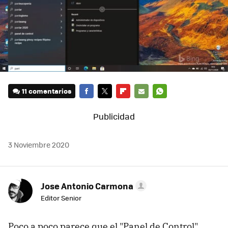
11 comentarios
FACEBOOK
TWITTER
FLIPBOARD
E-
WHATSAPP
MAIL
3 Noviembre 2020
Jose Antonio Carmona
Editor Senior
Poco a poco parece que el "Panel de Control"