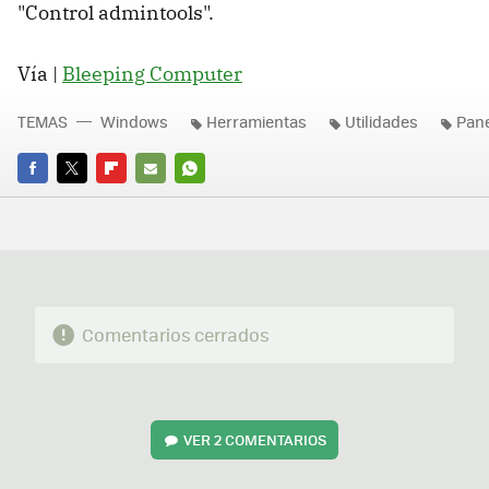
"Control admintools".
Vía |
Bleeping Computer
TEMAS
Windows
Herramientas
Utilidades
Pane
FACEBOOK
TWITTER
FLIPBOARD
E-
WHATSAPP
MAIL
Comentarios cerrados
VER
2 COMENTARIOS