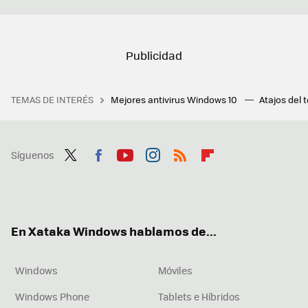
TEMAS DE INTERÉS
Mejores antivirus Windows 10
Atajos del 
Síguenos
Twit
Fac
You
Inst
RSS
Flip
ter
ebo
tub
agr
boa
ok
e
am
rd
En Xataka Windows hablamos de...
Windows
Móviles
Windows Phone
Tablets e Híbridos