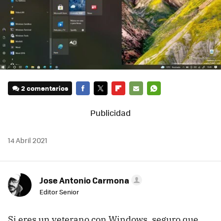
2 comentarios
FACEBOOK
TWITTER
FLIPBOARD
E-
WHATSAPP
MAIL
14 Abril 2021
Jose Antonio Carmona
Editor Senior
Si eres un veterano con Windows, seguro que