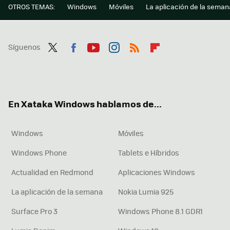
OTROS TEMAS:
Windows
Móviles
La aplicación de la seman
Síguenos
Twit
Fac
You
Inst
RSS
Flip
ter
ebo
tub
agr
boa
ok
e
am
rd
En Xataka Windows hablamos de...
Windows
Móviles
Windows Phone
Tablets e Híbridos
Actualidad en Redmond
Aplicaciones Windows
La aplicación de la semana
Nokia Lumia 925
Surface Pro 3
Windows Phone 8.1 GDR1