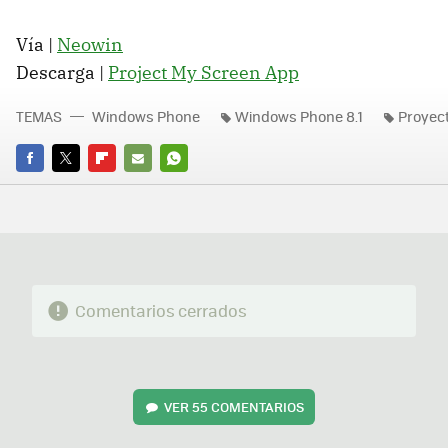
Vía |
Neowin
Descarga |
Project My Screen App
TEMAS
Windows Phone
Windows Phone 8.1
Proyect
FACEBOOK
TWITTER
FLIPBOARD
E-
WHATSAPP
MAIL
Comentarios cerrados
VER
55 COMENTARIOS