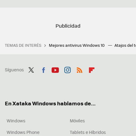
TEMAS DE INTERÉS
Mejores antivirus Windows 10
Atajos del 
Síguenos
Twit
Fac
You
Inst
RSS
Flip
ter
ebo
tub
agr
boa
ok
e
am
rd
En Xataka Windows hablamos de...
Windows
Móviles
Windows Phone
Tablets e Híbridos