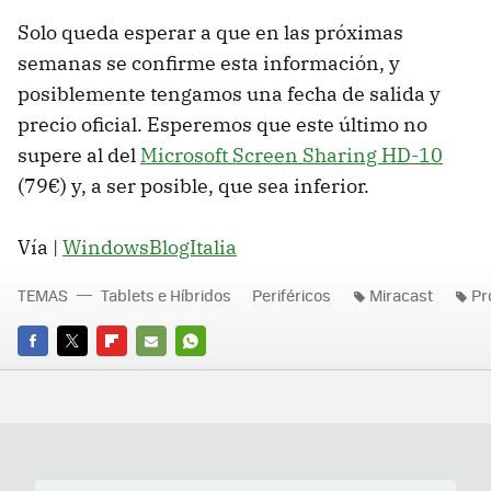
Solo queda esperar a que en las próximas
semanas se confirme esta información, y
posiblemente tengamos una fecha de salida y
precio oficial. Esperemos que este último no
supere al del
Microsoft Screen Sharing HD-10
(79€) y, a ser posible, que sea inferior.
Vía |
WindowsBlogItalia
TEMAS
Tablets e Híbridos
Periféricos
Miracast
Pr
FACEBOOK
TWITTER
FLIPBOARD
E-
WHATSAPP
MAIL