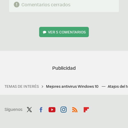
Comentarios cerrados
VER
5 COMENTARIOS
TEMAS DE INTERÉS
Mejores antivirus Windows 10
Atajos del 
Síguenos
Twit
Fac
You
Inst
RSS
Flip
ter
ebo
tub
agr
boa