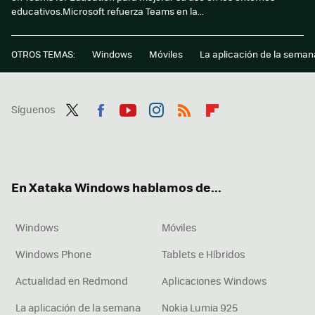
educativos.Microsoft refuerza Teams en la...
OTROS TEMAS:
Windows
Móviles
La aplicación de la seman
Síguenos
Twit
Fac
You
Inst
RSS
Flip
ter
ebo
tub
agr
boa
ok
e
am
rd
En Xataka Windows hablamos de...
Windows
Móviles
Windows Phone
Tablets e Híbridos
Actualidad en Redmond
Aplicaciones Windows
La aplicación de la semana
Nokia Lumia 925