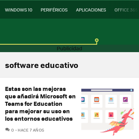
WINDOWS 10
PERIFÉRICOS
APLICACIONES
OFFICE 365
software educativo
Estas son las mejoras
que añadirá Microsoft en
Teams for Education
para mejorar su uso en
los entornos educativos
COMENTARIOS
0
HACE 7 AÑOS