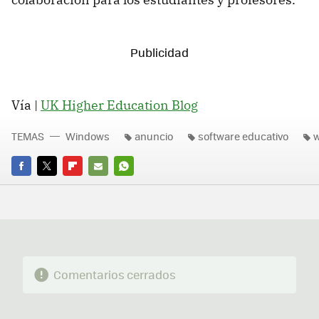
Vía |
UK Higher Education Blog
TEMAS
Windows
anuncio
software educativo
w
FACEBOOK
TWITTER
FLIPBOARD
E-
WHATSAPP
MAIL
Comentarios cerrados