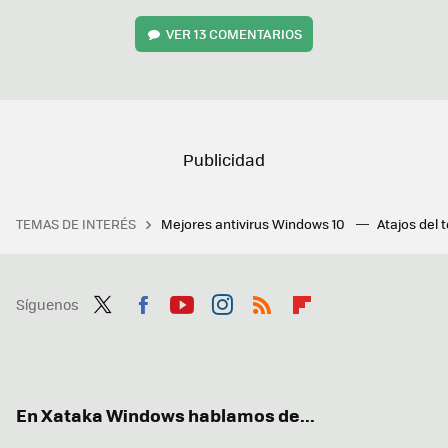
VER
13 COMENTARIOS
TEMAS DE INTERÉS
Mejores antivirus Windows 10
Atajos del 
Síguenos
Twit
Fac
You
Inst
RSS
Flip
ter
ebo
tub
agr
boa
ok
e
am
rd
En Xataka Windows hablamos de...