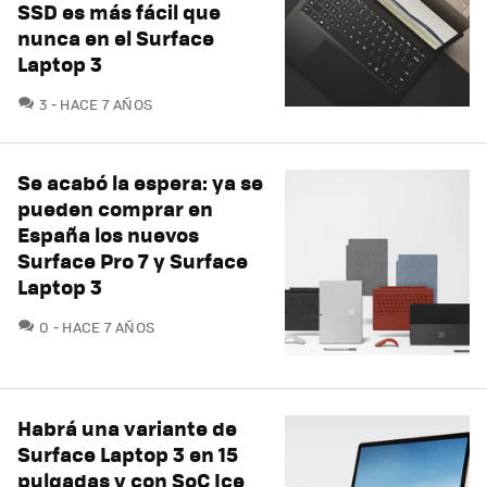
SSD es más fácil que
nunca en el Surface
Laptop 3
COMENTARIOS
3
HACE 7 AÑOS
Se acabó la espera: ya se
pueden comprar en
España los nuevos
Surface Pro 7 y Surface
Laptop 3
COMENTARIOS
0
HACE 7 AÑOS
Habrá una variante de
Surface Laptop 3 en 15
pulgadas y con SoC Ice