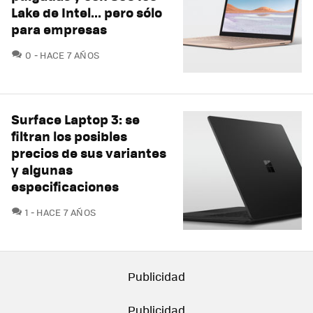
Lake de Intel... pero sólo
para empresas
COMENTARIOS
0
HACE 7 AÑOS
Surface Laptop 3: se
filtran los posibles
precios de sus variantes
y algunas
especificaciones
COMENTARIOS
1
HACE 7 AÑOS