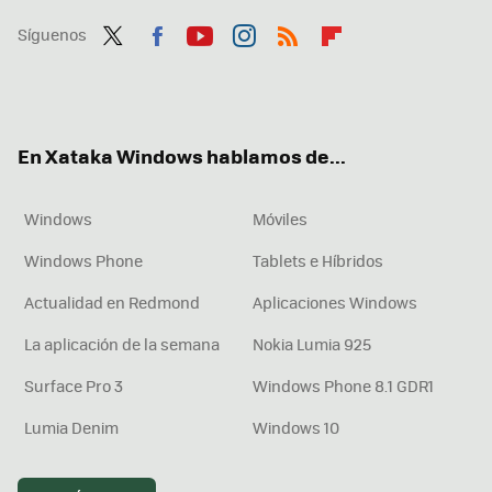
Síguenos
Twit
Fac
You
Inst
RSS
Flip
ter
ebo
tub
agr
boa
ok
e
am
rd
En Xataka Windows hablamos de...
Windows
Móviles
Windows Phone
Tablets e Híbridos
Actualidad en Redmond
Aplicaciones Windows
La aplicación de la semana
Nokia Lumia 925
Surface Pro 3
Windows Phone 8.1 GDR1
Lumia Denim
Windows 10