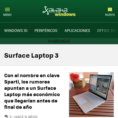
MENÚ
NUEVO
WINDOWS 10
PERIFÉRICOS
APLICACIONES
OFFICE 365
Surface Laptop 3
Con el nombre en clave
Sparti, los rumores
apuntan a un Surface
Laptop más económico
que llegarían antes de
final de año
COMENTARIOS
3
HACE 6 AÑOS