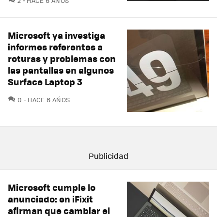
2
HACE 6 AÑOS
Microsoft ya investiga
informes referentes a
roturas y problemas con
las pantallas en algunos
Surface Laptop 3
COMENTARIOS
0
HACE 6 AÑOS
Microsoft cumple lo
anunciado: en iFixit
afirman que cambiar el