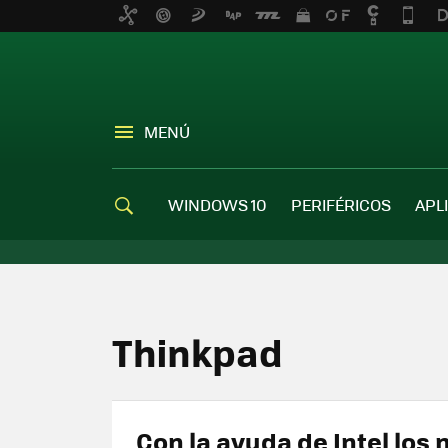
MENÚ
WINDOWS 10
PERIFÉRICOS
APL
Thinkpad
Con la ayuda de Intel los