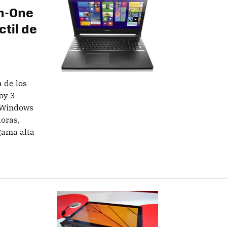
in-One
til de
 de los
oy 3
n Windows
oras,
gama alta