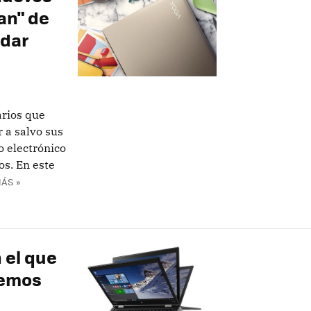
an" de
ndar
arios que
 a salvo sus
o electrónico
os. En este
ÁS »
 el que
remos