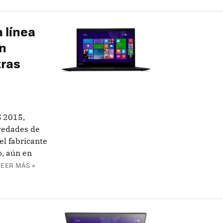
 línea
on
tras
S 2015,
ovedades de
el fabricante
, aún en
LEER MÁS »