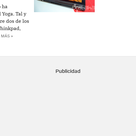
o ha
 Yoga. Tal y
re dos de los
Thinkpad,
 MÁS »