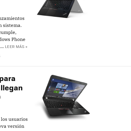
anzamientos
n sistema.
cumple,
ndows Phone
..
LEER MÁS »
S
 para
llegan
0
 los usuarios
eva versión