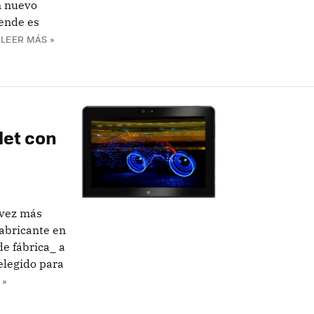
n nuevo
 ende es
LEER MÁS »
let con
 vez más
fabricante en
de fábrica_ a
elegido para
 »