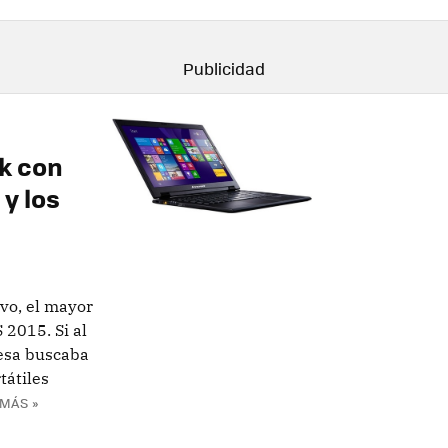
k con
y los
vo, el mayor
 2015. Si al
resa buscaba
tátiles
MÁS »