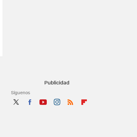
Síguenos
Twit
Fac
You
Inst
RSS
Flip
ter
ebo
tub
agr
boa
ok
e
am
rd