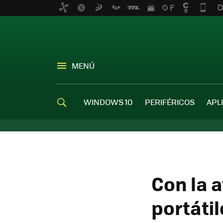
MENÚ
WINDOWS 10
PERIFÉRICOS
APL
Con la 
portáti