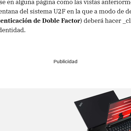
rse en alguna página como las vistas anterior
entana del sistema U2F en la que a modo de 
enticación de Doble Factor
) deberá hacer _c
dentidad.