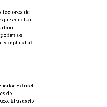
s lectores de
y que cuentan
cation
ue podemos
la simplicidad
esadores Intel
es de
uro. El usuario