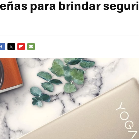
eñas para brindar seguri
FACEBOOK
TWITTER
FLIPBOARD
E-
MAIL