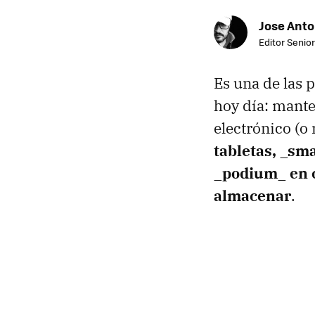
Jose Ant
Editor Senior
Es una de las 
hoy día: mante
electrónico (o
tabletas, _sm
_podium_ en c
almacenar
.