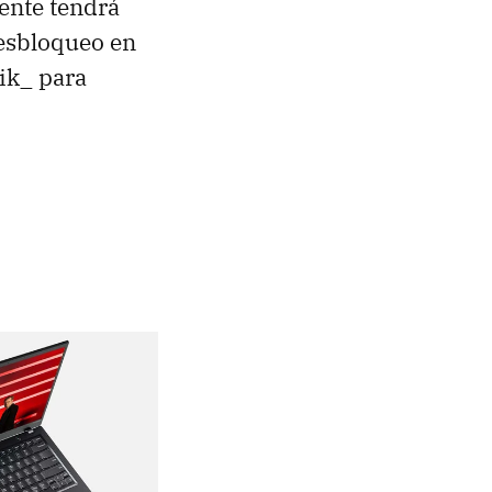
mente tendrá
desbloqueo en
lik_ para