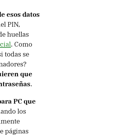
de esos datos
el PIN,
de huellas
cial
. Como
i todas se
enadores?
uieren que
ontraseñas
.
para PC que
ando los
almente
de páginas