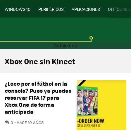
WINDOWS 10
PERIFÉRICOS
APLICACIONES
OFFICE 365
Xbox One sin Kinect
¿Loco por el fútbol en la
consola? Pues ya puedes
reservar FIFA 17 para
Xbox One de forma
anticipada
COMENTARIOS
0
HACE 10 AÑOS