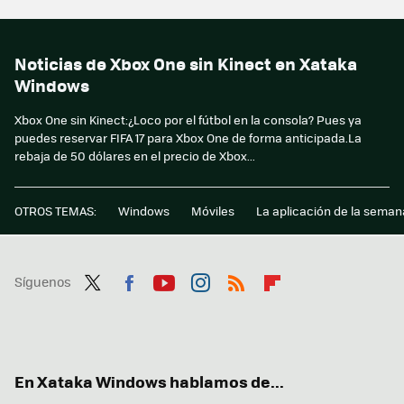
Noticias de Xbox One sin Kinect en Xataka
Windows
Xbox One sin Kinect:¿Loco por el fútbol en la consola? Pues ya
puedes reservar FIFA 17 para Xbox One de forma anticipada.La
rebaja de 50 dólares en el precio de Xbox...
OTROS TEMAS:
Windows
Móviles
La aplicación de la seman
Síguenos
Twit
Fac
You
Inst
RSS
Flip
ter
ebo
tub
agr
boa
ok
e
am
rd
En Xataka Windows hablamos de...