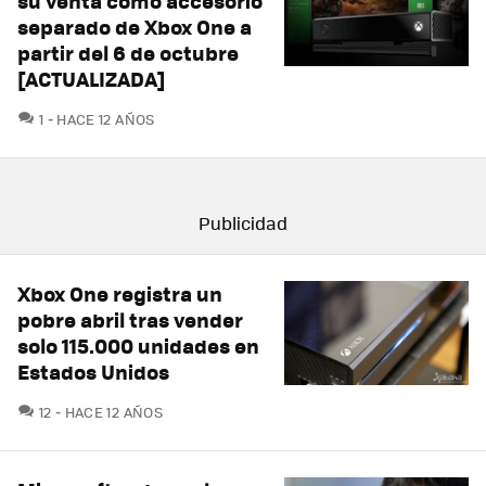
su venta como accesorio
separado de Xbox One a
partir del 6 de octubre
[ACTUALIZADA]
COMENTARIOS
1
HACE 12 AÑOS
Xbox One registra un
pobre abril tras vender
solo 115.000 unidades en
Estados Unidos
COMENTARIOS
12
HACE 12 AÑOS