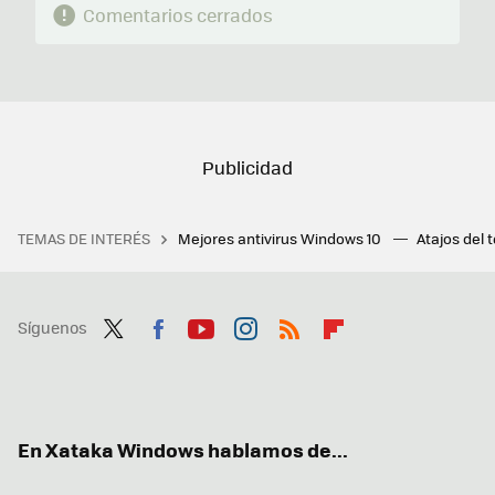
Comentarios cerrados
TEMAS DE INTERÉS
Mejores antivirus Windows 10
Atajos del 
Síguenos
Twit
Fac
You
Inst
RSS
Flip
ter
ebo
tub
agr
boa
ok
e
am
rd
En Xataka Windows hablamos de...