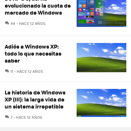
evolucionado la cuota de
mercado de Windows
COMENTARIOS
44
HACE 12 AÑOS
Adiós a Windows XP:
todo lo que necesitas
saber
COMENTARIOS
11
HACE 12 AÑOS
La historia de Windows
XP (III): la larga vida de
un sistema irrepetible
COMENTARIOS
7
HACE 12 AÑOS