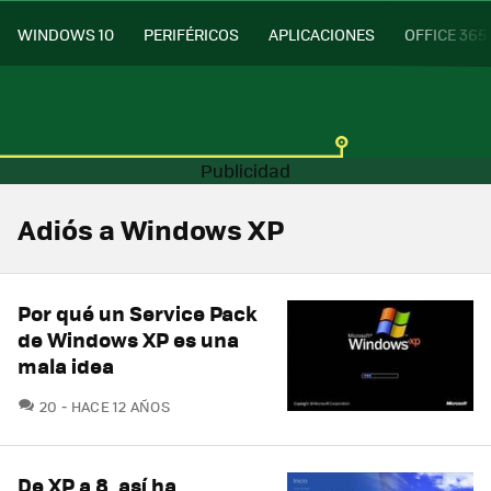
WINDOWS 10
PERIFÉRICOS
APLICACIONES
OFFICE 365
Adiós a Windows XP
Por qué un Service Pack
de Windows XP es una
mala idea
COMENTARIOS
20
HACE 12 AÑOS
De XP a 8, así ha