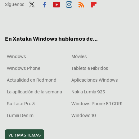
Síguenos
Twit
Fac
You
Inst
RSS
Flip
ter
ebo
tub
agr
boa
ok
e
am
rd
En Xataka Windows hablamos de...
Windows
Móviles
Windows Phone
Tablets e Híbridos
Actualidad en Redmond
Aplicaciones Windows
La aplicación de la semana
Nokia Lumia 925
Surface Pro 3
Windows Phone 8.1 GDR1
Lumia Denim
Windows 10
VER MÁS TEMAS