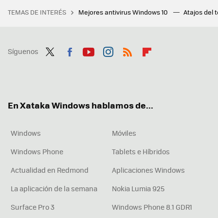
TEMAS DE INTERÉS
Mejores antivirus Windows 10
Atajos del 
Síguenos
Twit
Fac
You
Inst
RSS
Flip
ter
ebo
tub
agr
boa
ok
e
am
rd
En Xataka Windows hablamos de...
Windows
Móviles
Windows Phone
Tablets e Híbridos
Actualidad en Redmond
Aplicaciones Windows
La aplicación de la semana
Nokia Lumia 925
Surface Pro 3
Windows Phone 8.1 GDR1