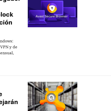
lock
pción
indows:
 VPN y de
mensual,
e
ejarán