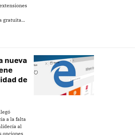
 extensiones
gratuita...
a nueva
iene
ridad de
llegó
a a la falta
lidecía al
s opciones