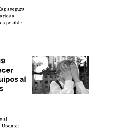
Mag asegura
arios a
 es posible
19
ecer
ipos al
s
s al
 Update: