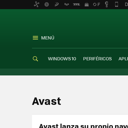
MENÚ
WINDOWS 10
PERIFÉRICOS
APL
Avast
Avast lanza su propio na