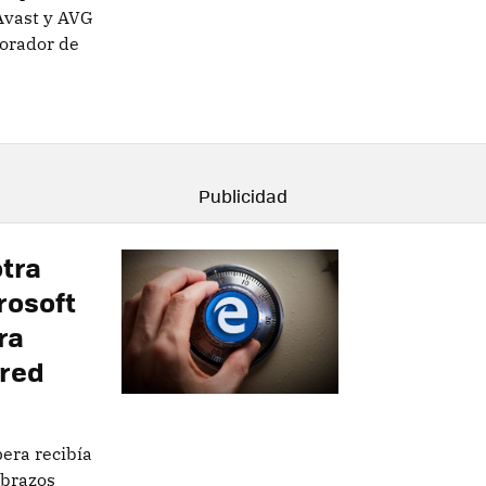
 Avast y AVG
lorador de
otra
rosoft
ra
 red
era recibía
 brazos