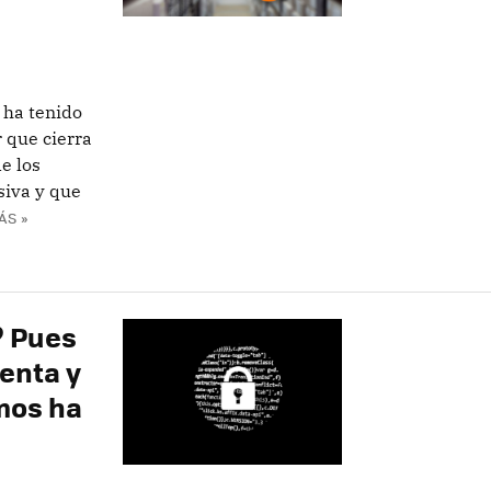
 ha tenido
 que cierra
e los
siva y que
ÁS »
? Pues
enta y
mos ha