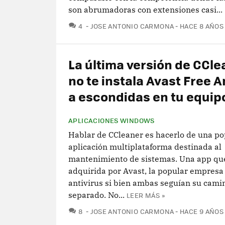
son abrumadoras con extensiones casi...
COMENTARIOS
4
JOSE ANTONIO CARMONA
HACE 8 AÑOS
La última versión de CCle
no te instala Avast Free A
a escondidas en tu equip
APLICACIONES WINDOWS
Hablar de CCleaner es hacerlo de una po
aplicación multiplataforma destinada al
mantenimiento de sistemas. Una app que
adquirida por Avast, la popular empresa
antivirus si bien ambas seguían su cami
separado. No...
LEER MÁS »
COMENTARIOS
8
JOSE ANTONIO CARMONA
HACE 9 AÑOS