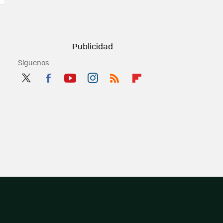
Síguenos
Twit
Fac
You
Inst
RSS
Flip
ter
ebo
tub
agr
boa
ok
e
am
rd