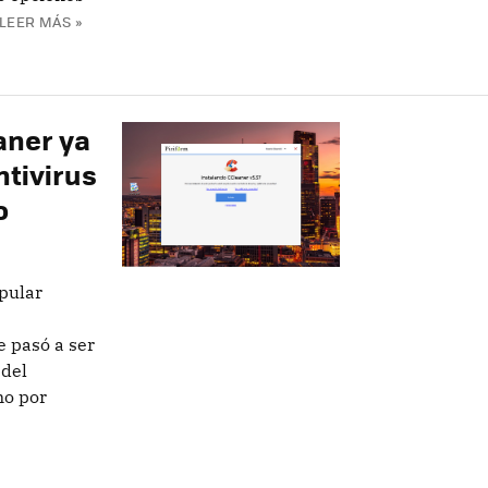
LEER MÁS »
aner ya
ntivirus
o
pular
 pasó a ser
 del
no por