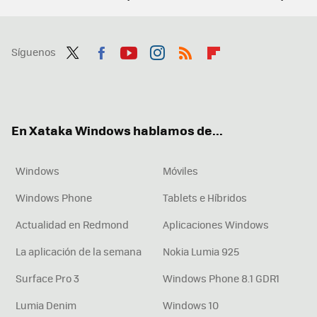
Síguenos
Twit
Fac
You
Inst
RSS
Flip
ter
ebo
tub
agr
boa
ok
e
am
rd
En Xataka Windows hablamos de...
Windows
Móviles
Windows Phone
Tablets e Híbridos
Actualidad en Redmond
Aplicaciones Windows
La aplicación de la semana
Nokia Lumia 925
Surface Pro 3
Windows Phone 8.1 GDR1
Lumia Denim
Windows 10