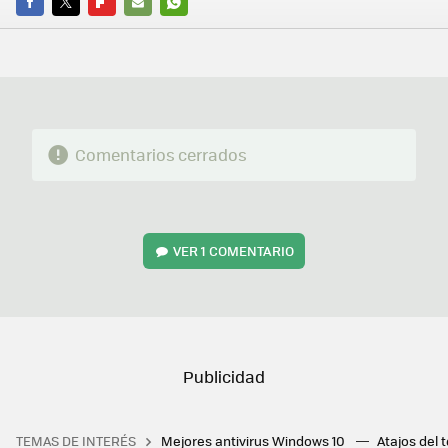
FACEBOOK
TWITTER
FLIPBOARD
E-
WHATSAPP
MAIL
Comentarios cerrados
VER
1 COMENTARIO
TEMAS DE INTERÉS
Mejores antivirus Windows 10
Atajos del 