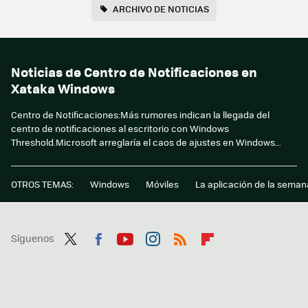
ARCHIVO DE NOTICIAS
Noticias de Centro de Notificaciones en
Xataka Windows
Centro de Notificaciones:Más rumores indican la llegada del
centro de notificaciones al escritorio con Windows
Threshold.Microsoft arreglaría el caos de ajustes en Windows...
OTROS TEMAS:
Windows
Móviles
La aplicación de la seman
Síguenos
Twit
Fac
You
Inst
RSS
Flip
ter
ebo
tub
agr
boa
ok
e
am
rd