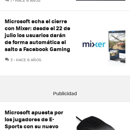
1
HACE 6 AÑOS
Microsoft echa el cierre
con Mixer: desde el 22 de
julio los usuarios darán
de forma automática el
salto a Facebook Gaming
COMENTARIOS
3
HACE 6 AÑOS
Microsoft apuesta por
los jugadores de E-
Sports con su nuevo