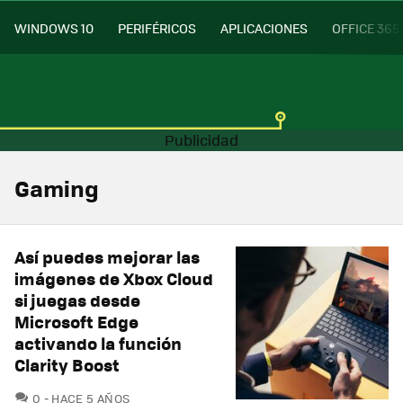
WINDOWS 10
PERIFÉRICOS
APLICACIONES
OFFICE 365
Gaming
Así puedes mejorar las
imágenes de Xbox Cloud
si juegas desde
Microsoft Edge
activando la función
Clarity Boost
COMENTARIOS
0
HACE 5 AÑOS