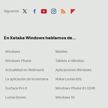
Síguenos
Twit
Fac
You
Inst
RSS
Flip
ter
ebo
tub
agr
boa
ok
e
am
rd
En Xataka Windows hablamos de...
Windows
Móviles
Windows Phone
Tablets e Híbridos
Actualidad en Redmond
Aplicaciones Windows
La aplicación de la semana
Nokia Lumia 925
Surface Pro 3
Windows Phone 8.1 GDR1
Lumia Denim
Windows 10