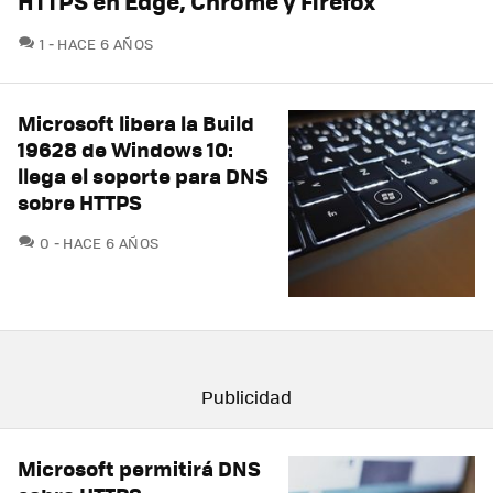
HTTPS en Edge, Chrome y Firefox
COMENTARIOS
1
HACE 6 AÑOS
Microsoft libera la Build
19628 de Windows 10:
llega el soporte para DNS
sobre HTTPS
COMENTARIOS
0
HACE 6 AÑOS
Microsoft permitirá DNS