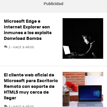
Microsoft Edge e
Internet Explorer son
inmunes a los exploits
Donwload Bombs
COMENTARIOS
2
HACE 8 AÑOS
El cliente web oficial de
Microsoft para Escritorio
Remoto con soporte de
HTML5 muy cerca de
llegar
COMENTARIOS
3
HACE 8 AÑOS