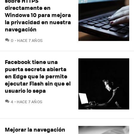
sobre HTTPS
directamente en
Windows 10 para mejora
la privacidad en nuestra
navegación
COMENTARIOS
0
HACE 7 AÑOS
Facebook tiene una
puerta secreta abierta
en Edge que le permite
ejecutar Flash sin que el
usuario lo sepa
COMENTARIOS
4
HACE 7 AÑOS
Mejorar la navegación