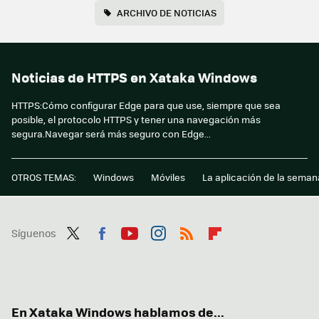
ARCHIVO DE NOTICIAS
Noticias de HTTPS en Xataka Windows
HTTPS:Cómo configurar Edge para que use, siempre que sea
posible, el protocolo HTTPS y tener una navegación más
segura.Navegar será más seguro con Edge...
OTROS TEMAS:
Windows
Móviles
La aplicación de la seman
Síguenos
Twit
Fac
You
Inst
RSS
Flip
ter
ebo
tub
agr
boa
ok
e
am
rd
En Xataka Windows hablamos de...