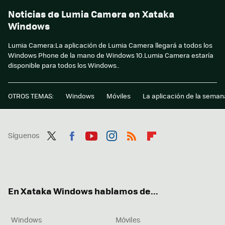
Noticias de Lumia Camera en Xataka
Windows
Lumia Camera:La aplicación de Lumia Camera llegará a todos los
Windows Phone de la mano de Windows 10.Lumia Camera estaría
disponible para todos los Windows..
OTROS TEMAS:
Windows
Móviles
La aplicación de la seman
Síguenos
Twit
Fac
You
Inst
RSS
Flip
ter
ebo
tub
agr
boa
ok
e
am
rd
En Xataka Windows hablamos de...
Windows
Móviles