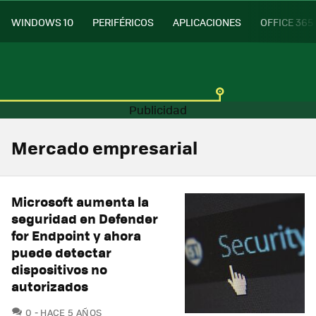
WINDOWS 10
PERIFÉRICOS
APLICACIONES
OFFICE 365
Mercado empresarial
Microsoft aumenta la
seguridad en Defender
for Endpoint y ahora
puede detectar
dispositivos no
autorizados
COMENTARIOS
0
HACE 5 AÑOS