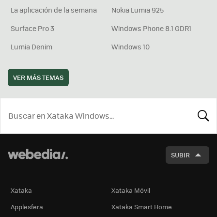
La aplicación de la semana
Nokia Lumia 925
Surface Pro 3
Windows Phone 8.1 GDR1
Lumia Denim
Windows 10
VER MÁS TEMAS
BUSCA
SUBIR
Xataka
Xataka Móvil
Applesfera
Xataka Smart Home