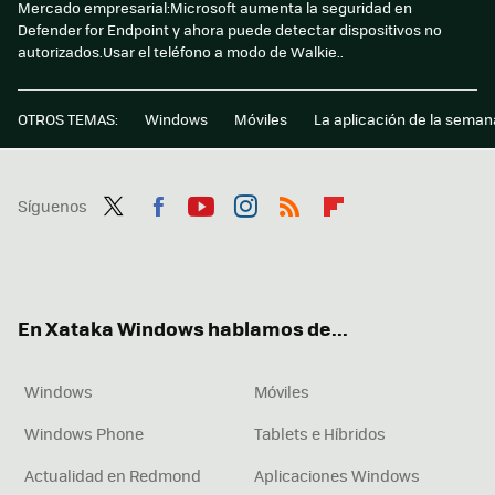
Mercado empresarial:Microsoft aumenta la seguridad en
Defender for Endpoint y ahora puede detectar dispositivos no
autorizados.Usar el teléfono a modo de Walkie..
OTROS TEMAS:
Windows
Móviles
La aplicación de la seman
Síguenos
Twit
Fac
You
Inst
RSS
Flip
ter
ebo
tub
agr
boa
ok
e
am
rd
En Xataka Windows hablamos de...
Windows
Móviles
Windows Phone
Tablets e Híbridos
Actualidad en Redmond
Aplicaciones Windows