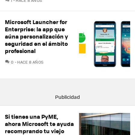
1
HACE 8 AÑOS
Microsoft Launcher for
Enterprise: la app que
aúna personalización y
seguridad en el ámbito
profesional
COMENTARIOS
0
HACE 8 AÑOS
Si tienes una PyME,
ahora Microsoft te ayuda
recomprando tu viejo