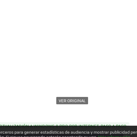
VER ORIGINAL
TUALIZACIÓN A WINDOWS 8 PRO POR INTERNET, PASO A PASO
erceros para generar estadísticas de audiencia y mostrar publicidad pe
ón. Si sigues navegando estarás aceptando su uso.
Más información