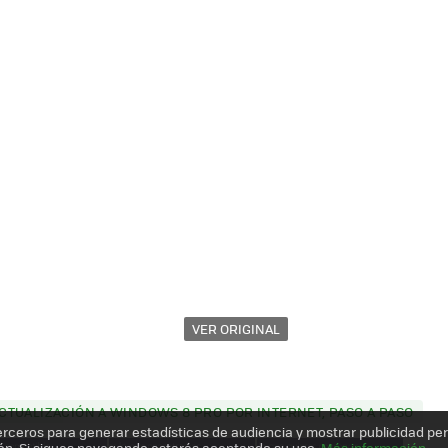
VER ORIGINAL
TUALIZACIÓN A WINDOWS 8 PRO POR INTERNET, PASO A PASO
erceros para generar estadísticas de audiencia y mostrar publicidad pe
ón. Si sigues navegando estarás aceptando su uso.
Más información