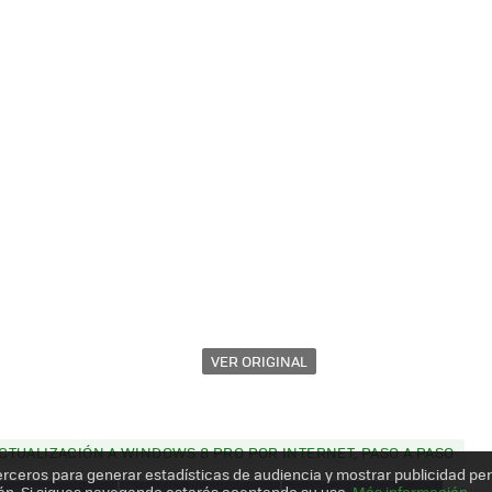
VER ORIGINAL
TUALIZACIÓN A WINDOWS 8 PRO POR INTERNET, PASO A PASO
erceros para generar estadísticas de audiencia y mostrar publicidad pe
ón. Si sigues navegando estarás aceptando su uso.
Más información