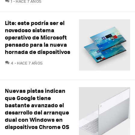
COMENTARIOS
1
HACE 7 AÑOS
Lite: este podría ser el
novedoso sistema
operativo de Microsoft
pensado para la nueva
hornada de dispositivos
COMENTARIOS
4
HACE 7 AÑOS
Nuevas pistas indican
que Google tiene
bastante avanzado el
desarrollo del arranque
dual con Windows en
dispositivos Chrome OS