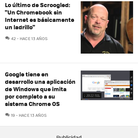
Lo último de Scroogled:
"Un Chromebook sin
Internet es básicamente
un ladrillo"
COMENTARIOS
42
HACE 13 AÑOS
Google tiene en
desarrollo una aplicación
de Windows que imita
por completo a su
sistema Chrome OS
COMENTARIOS
19
HACE 13 AÑOS