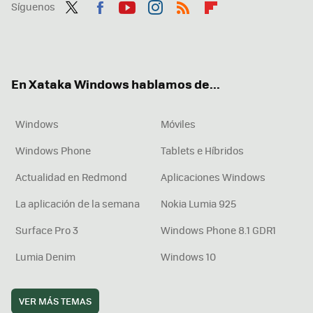
Síguenos
Twit
Fac
You
Inst
RSS
Flip
ter
ebo
tub
agr
boa
ok
e
am
rd
En Xataka Windows hablamos de...
Windows
Móviles
Windows Phone
Tablets e Híbridos
Actualidad en Redmond
Aplicaciones Windows
La aplicación de la semana
Nokia Lumia 925
Surface Pro 3
Windows Phone 8.1 GDR1
Lumia Denim
Windows 10
VER MÁS TEMAS