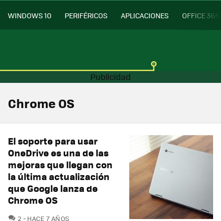
WINDOWS 10
PERIFÉRICOS
APLICACIONES
OFFICE 365
Chrome OS
El soporte para usar
OneDrive es una de las
mejoras que llegan con
la última actualización
que Google lanza de
Chrome OS
COMENTARIOS
2
HACE 7 AÑOS