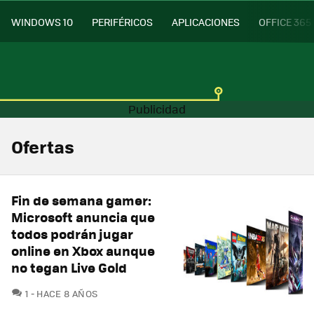
WINDOWS 10
PERIFÉRICOS
APLICACIONES
OFFICE 365
Ofertas
Fin de semana gamer:
Microsoft anuncia que
todos podrán jugar
online en Xbox aunque
no tegan Live Gold
COMENTARIOS
1
HACE 8 AÑOS