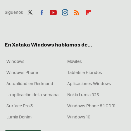
Síguenos
Twit
Fac
You
Inst
RSS
Flip
ter
ebo
tub
agr
boa
ok
e
am
rd
En Xataka Windows hablamos de...
Windows
Móviles
Windows Phone
Tablets e Híbridos
Actualidad en Redmond
Aplicaciones Windows
La aplicación de la semana
Nokia Lumia 925
Surface Pro 3
Windows Phone 8.1 GDR1
Lumia Denim
Windows 10