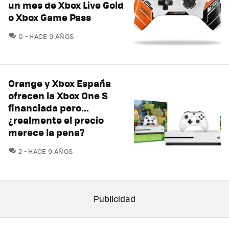
un mes de Xbox Live Gold
o Xbox Game Pass
COMENTARIOS
0
HACE 9 AÑOS
Orange y Xbox España
ofrecen la Xbox One S
financiada pero...
¿realmente el precio
merece la pena?
COMENTARIOS
2
HACE 9 AÑOS