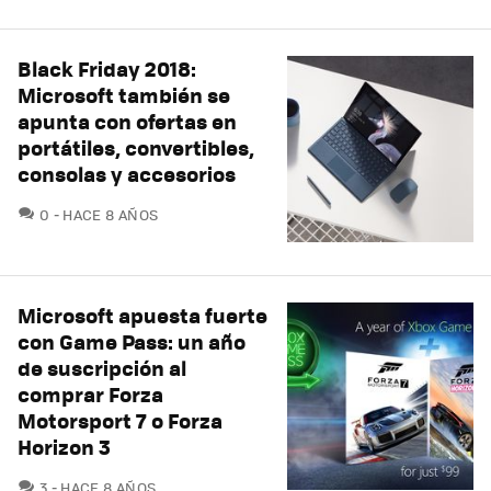
Black Friday 2018:
Microsoft también se
apunta con ofertas en
portátiles, convertibles,
consolas y accesorios
COMENTARIOS
0
HACE 8 AÑOS
Microsoft apuesta fuerte
con Game Pass: un año
de suscripción al
comprar Forza
Motorsport 7 o Forza
Horizon 3
COMENTARIOS
3
HACE 8 AÑOS