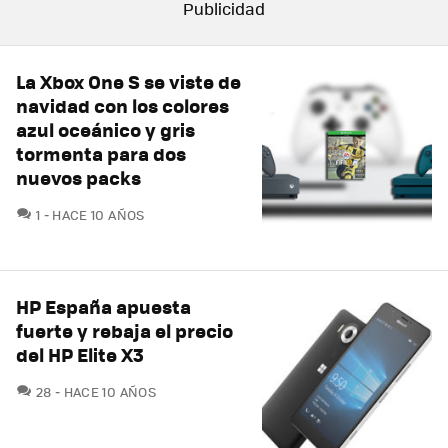
La Xbox One S se viste de
navidad con los colores
azul oceánico y gris
tormenta para dos
nuevos packs
COMENTARIOS
1
HACE 10 AÑOS
HP España apuesta
fuerte y rebaja el precio
del HP Elite X3
COMENTARIOS
28
HACE 10 AÑOS