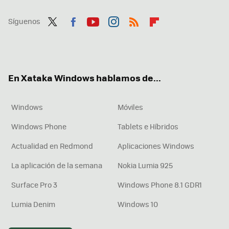
Síguenos
Twit
Fac
You
Inst
RSS
Flip
ter
ebo
tub
agr
boa
ok
e
am
rd
En Xataka Windows hablamos de...
Windows
Móviles
Windows Phone
Tablets e Híbridos
Actualidad en Redmond
Aplicaciones Windows
La aplicación de la semana
Nokia Lumia 925
Surface Pro 3
Windows Phone 8.1 GDR1
Lumia Denim
Windows 10