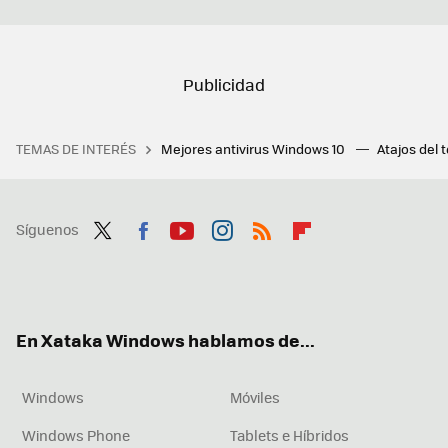
TEMAS DE INTERÉS
Mejores antivirus Windows 10
Atajos del 
Síguenos
Twit
Fac
You
Inst
RSS
Flip
ter
ebo
tub
agr
boa
ok
e
am
rd
En Xataka Windows hablamos de...
Windows
Móviles
Windows Phone
Tablets e Híbridos