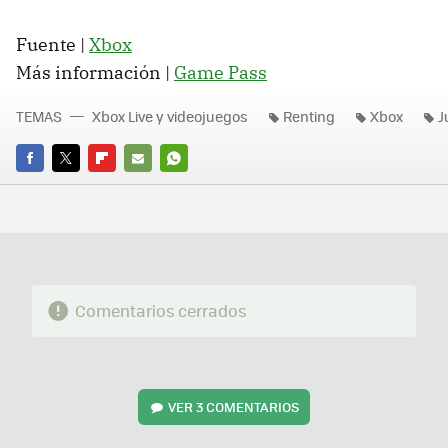
Fuente |
Xbox
Más información |
Game Pass
TEMAS
Xbox Live y videojuegos
Renting
Xbox
J
FACEBOOK
TWITTER
FLIPBOARD
E-
WHATSAPP
MAIL
Comentarios cerrados
VER
3 COMENTARIOS