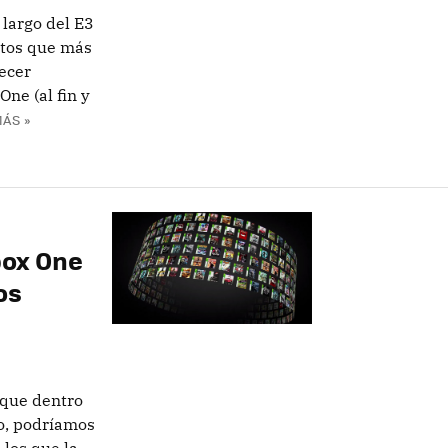
 largo del E3
ctos que más
recer
ne (al fin y
ÁS »
box One
os
 que dentro
o, podríamos