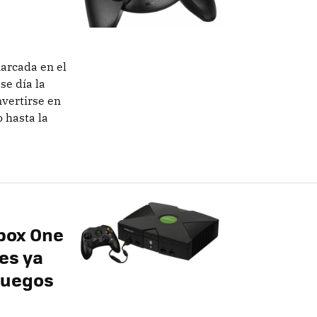
arcada en el
se día la
nvertirse en
 hasta la
box One
ues ya
juegos