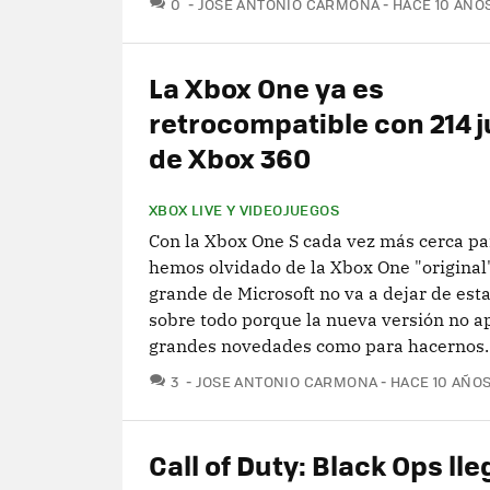
COMENTARIOS
0
JOSE ANTONIO CARMONA
HACE 10 AÑO
La Xbox One ya es
retrocompatible con 214 
de Xbox 360
XBOX LIVE Y VIDEOJUEGOS
Con la Xbox One S cada vez más cerca pa
hemos olvidado de la Xbox One "original"
grande de Microsoft no va a dejar de est
sobre todo porque la nueva versión no a
grandes novedades como para hacernos..
COMENTARIOS
3
JOSE ANTONIO CARMONA
HACE 10 AÑO
Call of Duty: Black Ops lle