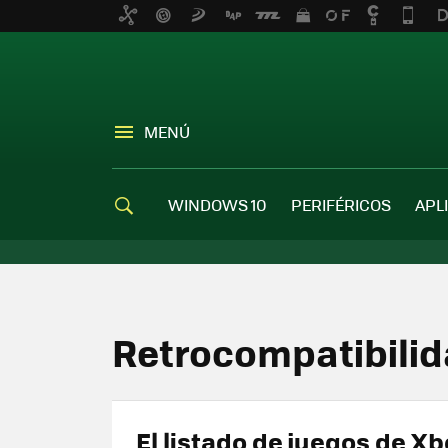
MENÚ
WINDOWS 10
PERIFÉRICOS
APL
Retrocompatibili
El listado de juegos de Xb