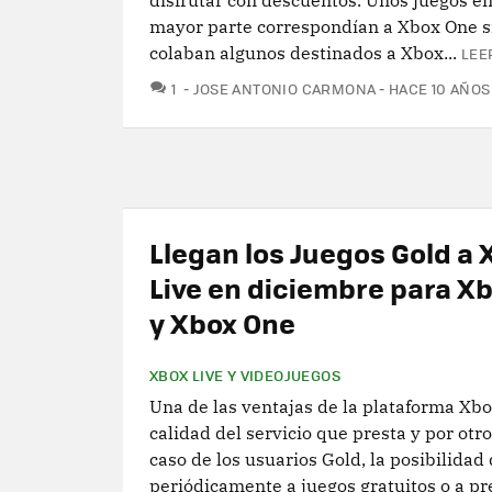
disfrutar con descuentos. Unos juegos en
mayor parte correspondían a Xbox One si
colaban algunos destinados a Xbox...
LEE
COMENTARIOS
1
JOSE ANTONIO CARMONA
HACE 10 AÑOS
Llegan los Juegos Gold a 
Live en diciembre para X
y Xbox One
XBOX LIVE Y VIDEOJUEGOS
Una de las ventajas de la plataforma Xbo
calidad del servicio que presta y por otro
caso de los usuarios Gold, la posibilidad
periódicamente a juegos gratuitos o a p