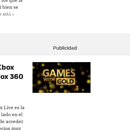
 los que la
 bien se
R MÁS »
Xbox
box 360
x Live es la
 lado en el
 de acceder
recios muy