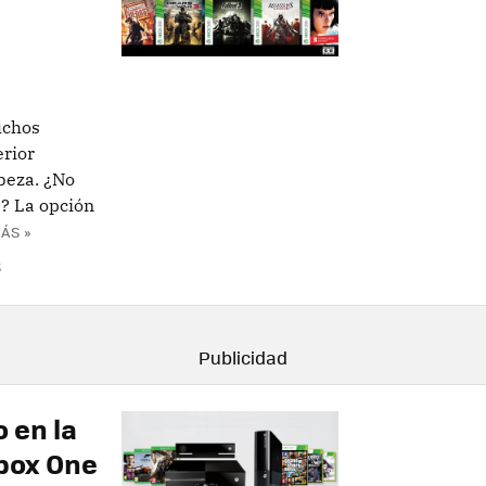
uchos
erior
beza. ¿No
? La opción
ÁS »
S
 en la
box One