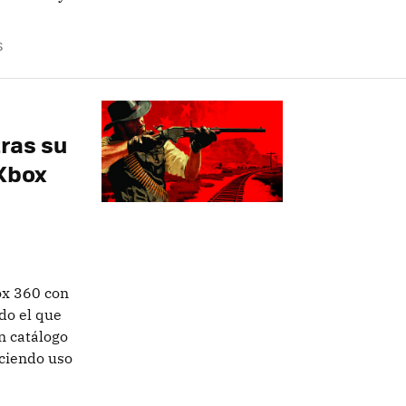
S
ras su
Xbox
ox 360 con
do el que
n catálogo
ciendo uso