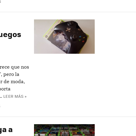
S
juegos
rece que nos
, pero la
ar de moda,
porta
.
LEER MÁS »
S
ga a