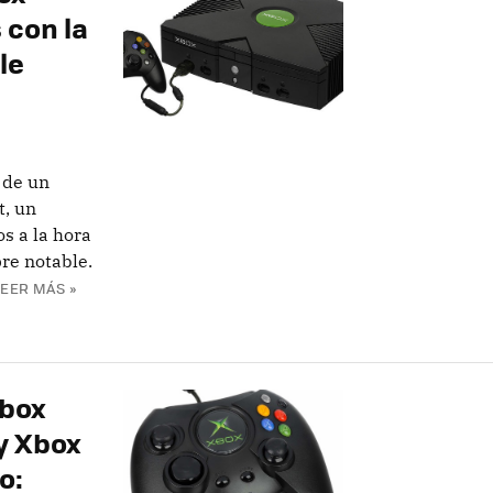
 con la
le
n de un
t, un
s a la hora
re notable.
LEER MÁS »
Xbox
 y Xbox
o: