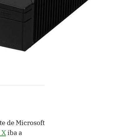
te de Microsoft
 X
iba a