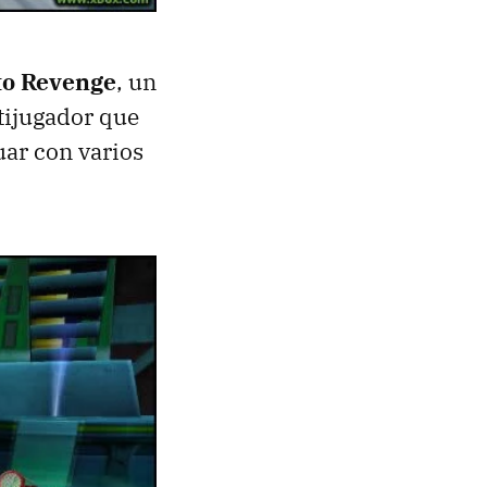
to Revenge
, un
tijugador que
uar con varios