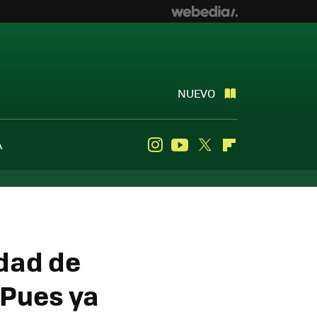
NUEVO
A
Instagram
Youtube
Twitter
Flipboard
idad de
 Pues ya