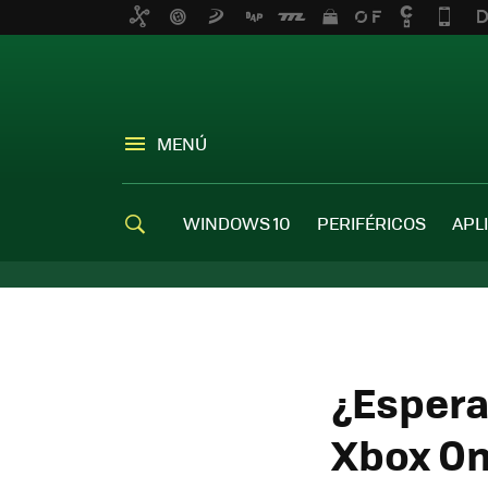
MENÚ
WINDOWS 10
PERIFÉRICOS
APL
¿Espera
Xbox On