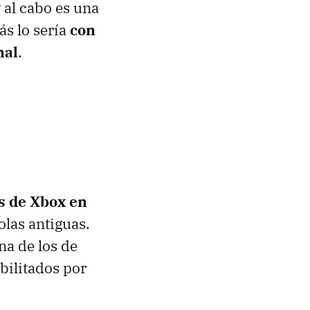
 al cabo es una
ás lo sería
con
nal
.
s de Xbox en
olas antiguas.
a de los de
bilitados por