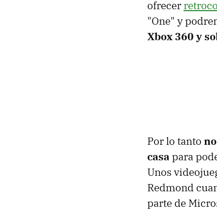
ofrecer
retroc
"One" y podrem
Xbox 360 y sob
Por lo tanto
no
casa
para poder
Unos videojue
Redmond cuand
parte de Micro