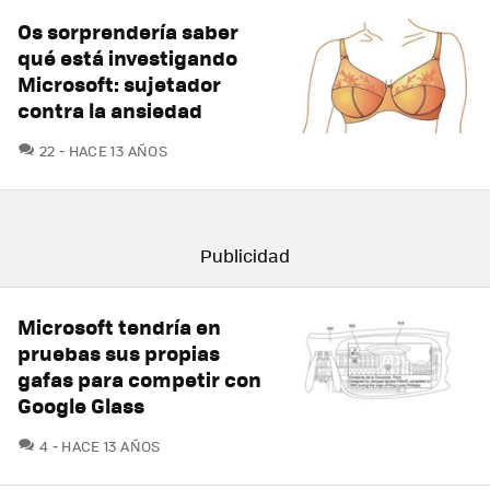
Os sorprendería saber
qué está investigando
Microsoft: sujetador
contra la ansiedad
COMENTARIOS
22
HACE 13 AÑOS
Microsoft tendría en
pruebas sus propias
gafas para competir con
Google Glass
COMENTARIOS
4
HACE 13 AÑOS