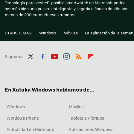
Tecnología para vestir:El posible smartwatch de Microsoft podría
ser más bien una pulsera inteligente y llegaría a finales de año por
menos de 200 euros.Nuevos rumores...
OTROS TEMAS:
Windows
Móviles
La aplicación de la seman
Síguenos
Twit
Fac
You
Inst
RSS
Flip
ter
ebo
tub
agr
boa
ok
e
am
rd
En Xataka Windows hablamos de...
Windows
Móviles
Windows Phone
Tablets e Híbridos
Actualidad en Redmond
Aplicaciones Windows