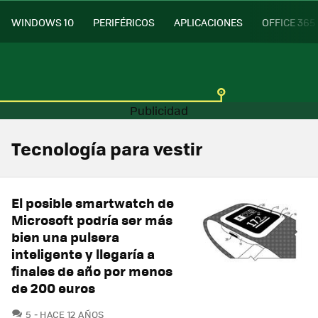
WINDOWS 10
PERIFÉRICOS
APLICACIONES
OFFICE 365
Tecnología para vestir
El posible smartwatch de
Microsoft podría ser más
bien una pulsera
inteligente y llegaría a
finales de año por menos
de 200 euros
COMENTARIOS
5
HACE 12 AÑOS