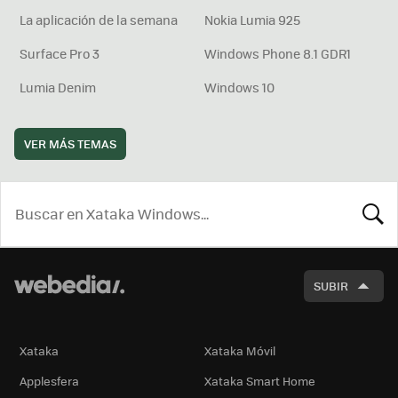
La aplicación de la semana
Nokia Lumia 925
Surface Pro 3
Windows Phone 8.1 GDR1
Lumia Denim
Windows 10
VER MÁS TEMAS
BUSCA
SUBIR
Xataka
Xataka Móvil
Applesfera
Xataka Smart Home