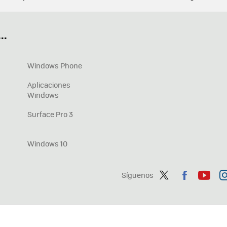
ué tarjeta gráfica tengo
Fórmulas Excel
DirectX
Fondos W
OneDrive
Nuevos Surface
..
Windows Phone
Aplicaciones
Windows
Surface Pro 3
Windows 10
Síguenos
Twit
Fac
You
In
ter
ebo
tub
ag
ok
e
a