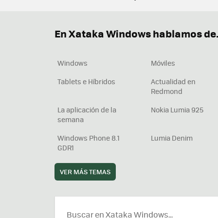
Terminal
Office 2021
Q
Descargar iTunes
Precio 
En Xataka Windows hablamos de.
Windows
Móviles
Tablets e Híbridos
Actualidad en
Redmond
La aplicación de la
Nokia Lumia 925
semana
Windows Phone 8.1
Lumia Denim
GDR1
VER MÁS TEMAS