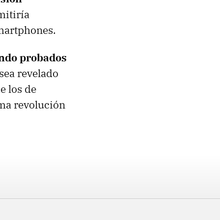
itiría
smartphones.
endo probados
 sea revelado
e los de
ima revolución