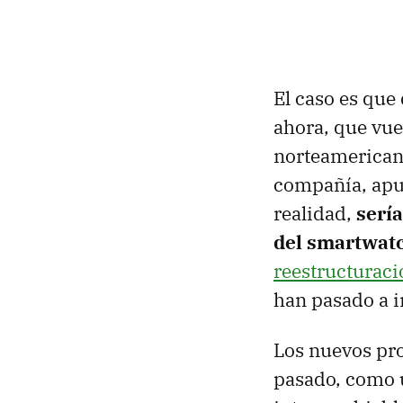
El caso es que
ahora, que vue
norteamericano
compañía, apun
realidad,
sería
del smartwat
reestructuraci
han pasado a i
Los nuevos pro
pasado, como u