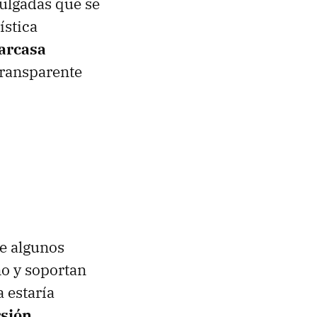
pulgadas que se
ística
arcasa
transparente
e algunos
o y soportan
a estaría
rsión