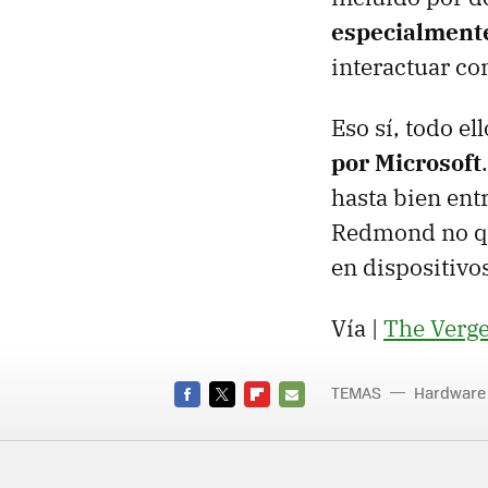
especialment
interactuar co
Eso sí, todo e
por Microsoft
hasta bien ent
Redmond no qui
en dispositivo
Vía |
The Verg
TEMAS
Hardware
FACEBOOK
TWITTER
FLIPBOARD
E-
MAIL