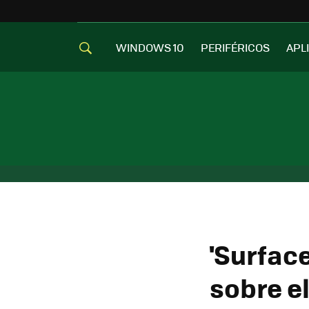
WINDOWS 10
PERIFÉRICOS
APL
'Surfac
sobre el