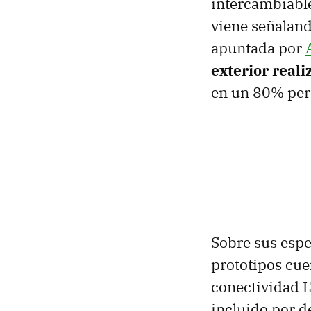
intercambiable
viene señaland
apuntada por
exterior real
en un 80% pero
Sobre sus esp
prototipos cu
conectividad LT
incluido por de