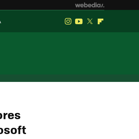
A
Instagram
Youtube
Twitter
Flipboard
ores
osoft