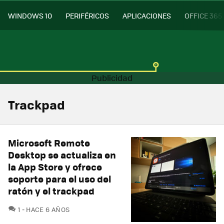
WINDOWS 10
PERIFÉRICOS
APLICACIONES
OFFICE 365
Trackpad
Microsoft Remote
Desktop se actualiza en
la App Store y ofrece
soporte para el uso del
ratón y el trackpad
COMENTARIOS
1
HACE 6 AÑOS