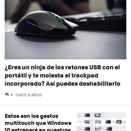
¿Eres un ninja de los ratones USB con el
portátil y te molesta el trackpad
incorporado? Así puedes deshabilitarlo
COMENTARIOS
4
HACE 9 AÑOS
Estos son los gestos
multitouch que Windows
10 estrenará en nuestros