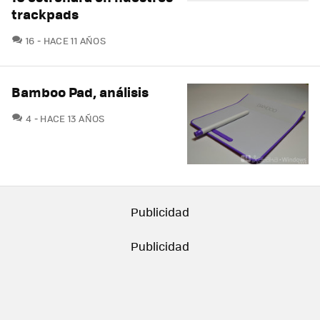
trackpads
COMENTARIOS
16
HACE 11 AÑOS
Bamboo Pad, análisis
COMENTARIOS
4
HACE 13 AÑOS