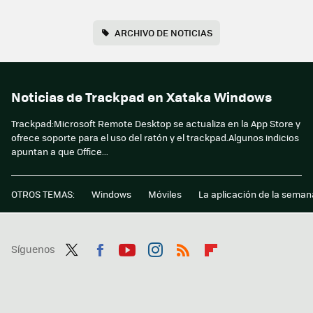
ARCHIVO DE NOTICIAS
Noticias de Trackpad en Xataka Windows
Trackpad:Microsoft Remote Desktop se actualiza en la App Store y
ofrece soporte para el uso del ratón y el trackpad.Algunos indicios
apuntan a que Office...
OTROS TEMAS:
Windows
Móviles
La aplicación de la seman
Síguenos
Twit
Fac
You
Inst
RSS
Flip
ter
ebo
tub
agr
boa