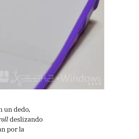
n un dedo,
roll
deslizando
n por la