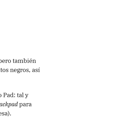
 pero también
tos negros, así
Pad: tal y
rackpad
para
esa).