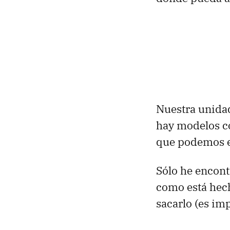
Nuestra unida
hay modelos co
que podemos el
Sólo he encon
como está hech
sacarlo (es im