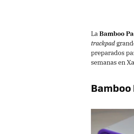
La
Bamboo Pa
trackpad
grande
preparados pa
semanas en Xat
Bamboo P