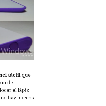
el táctil
que
tón de
ocar el lápiz
y no hay huecos