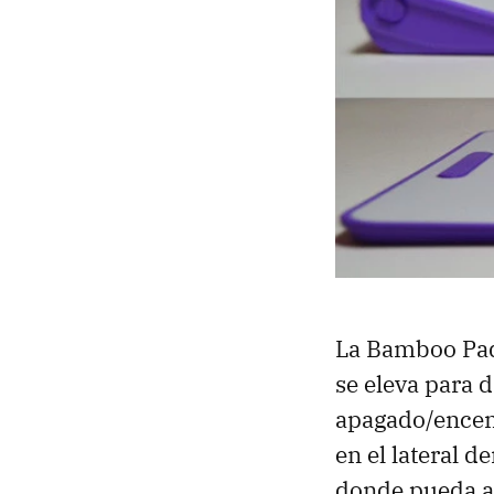
La Bamboo Pad
se eleva para d
apagado/encend
en el lateral 
donde pueda a