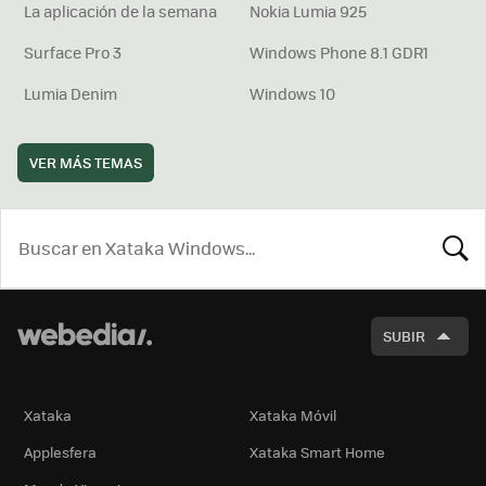
La aplicación de la semana
Nokia Lumia 925
Surface Pro 3
Windows Phone 8.1 GDR1
Lumia Denim
Windows 10
VER MÁS TEMAS
BUSCA
SUBIR
Xataka
Xataka Móvil
Applesfera
Xataka Smart Home