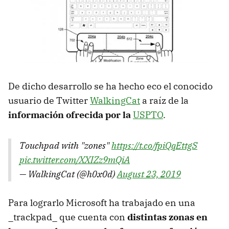
De dicho desarrollo se ha hecho eco el conocido
usuario de Twitter
WalkingCat
a raíz de la
información ofrecida por la
USPTO
.
Touchpad with "zones"
https://t.co/fpiQqEttgS
pic.twitter.com/XXIZz9mQiA
— WalkingCat (@h0x0d)
August 23, 2019
Para lograrlo Microsoft ha trabajado en una
_trackpad_ que cuenta con
distintas zonas en