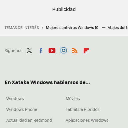
TEMAS DE INTERÉS
Mejores antivirus Windows 10
Atajos del 
Síguenos
Twit
Fac
You
Inst
RSS
Flip
ter
ebo
tub
agr
boa
ok
e
am
rd
En Xataka Windows hablamos de...
Windows
Móviles
Windows Phone
Tablets e Híbridos
Actualidad en Redmond
Aplicaciones Windows