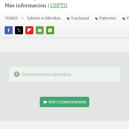
Más información |
USPTO
TEMAS
Tablets e Híbridos
Trackpad
Patentes
P
FACEBOOK
TWITTER
FLIPBOARD
E-
WHATSAPP
MAIL
Comentarios cerrados
VER
3 COMENTARIOS