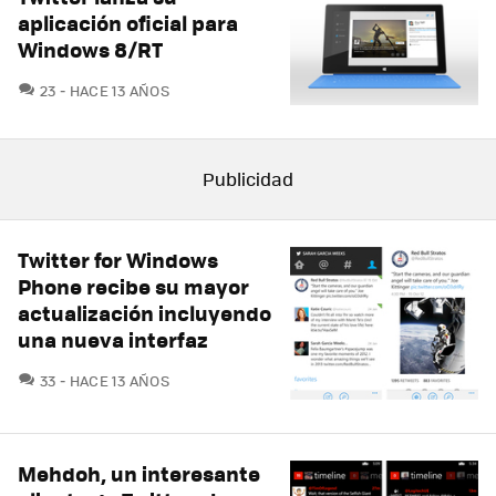
aplicación oficial para
Windows 8/RT
COMENTARIOS
23
HACE 13 AÑOS
Twitter for Windows
Phone recibe su mayor
actualización incluyendo
una nueva interfaz
COMENTARIOS
33
HACE 13 AÑOS
Mehdoh, un interesante