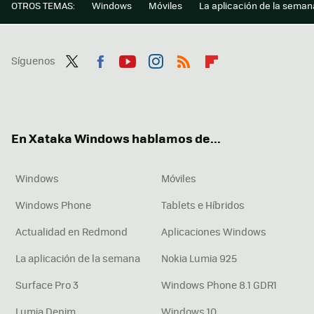
OTROS TEMAS:
Windows
Móviles
La aplicación de la seman
Síguenos
Twit
Fac
You
Inst
RSS
Flip
ter
ebo
tub
agr
boa
ok
e
am
rd
En Xataka Windows hablamos de...
Windows
Móviles
Windows Phone
Tablets e Híbridos
Actualidad en Redmond
Aplicaciones Windows
La aplicación de la semana
Nokia Lumia 925
Surface Pro 3
Windows Phone 8.1 GDR1
Lumia Denim
Windows 10