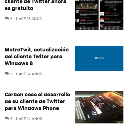
cliente de Twitter ahora
es gratuito
COMENTARIOS
5
HACE 13 AÑOS
MetroTwit, actualización
del cliente Twiter para
Windows 8
COMENTARIOS
8
HACE 14 AÑOS
Carbon cesa el desarrollo
de su cliente de Twitter
para Windows Phone
COMENTARIOS
6
HACE 14 AÑOS