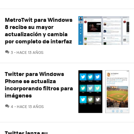
MetroTwit para Windows
8 recibe su mayor
actualización y cambia
por completo de interfaz
COMENTARIOS
3
HACE 13 AÑOS
Twitter para Windows
Phone se actualiza
incorporando filtros para
imágenes
COMENTARIOS
4
HACE 13 AÑOS
Twitter lanza su