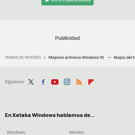
TEMAS DE INTERÉS
Mejores antivirus Windows 10
Atajos del 
Síguenos
Twit
Fac
You
Inst
RSS
Flip
ter
ebo
tub
agr
boa
ok
e
am
rd
En Xataka Windows hablamos de...
Windows
Móviles