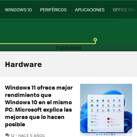
WINDOWS 10
PERIFÉRICOS
APLICACIONES
OFFICE 365
Hardware
Windows 11 ofrece mejor
rendimiento que
Windows 10 en el mismo
PC: Microsoft explica las
mejoras que lo hacen
posible
COMENTARIOS
12
HACE 5 AÑOS