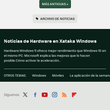
MÁS ANTIGUAS
»
ARCHIVO DE NOTICIAS
Noticias de Hardware en Xataka Windows
Hardware:Windows 11 ofrece mejor rendimiento que Windows 10 en
el mismo PC: Microsoft explica las mejoras que lo hacen
posible.Cómo activar la aceleración...
OTROS TEMAS:
Windows
Móviles
La aplicación de la seman
Síguenos
Twit
Fac
You
Inst
RSS
Flip
ter
ebo
tub
agr
boa