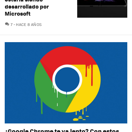
desarrollado por
Microsoft
COMENTARIOS
7
HACE 8 AÑOS
¿Google Chrome te va lento? Con estos