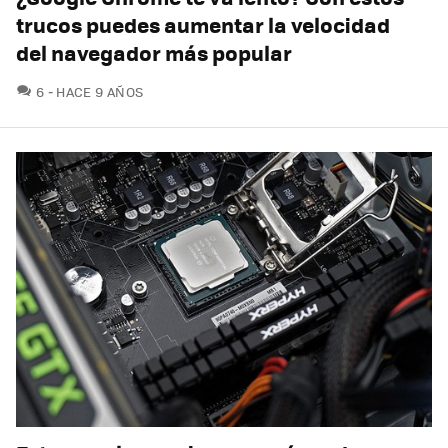
trucos puedes aumentar la velocidad
del navegador más popular
COMENTARIOS
6
HACE 9 AÑOS