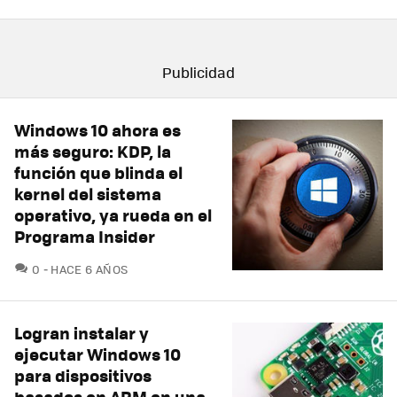
Windows 10 ahora es
más seguro: KDP, la
función que blinda el
kernel del sistema
operativo, ya rueda en el
Programa Insider
COMENTARIOS
0
HACE 6 AÑOS
Logran instalar y
ejecutar Windows 10
para dispositivos
basados en ARM en una