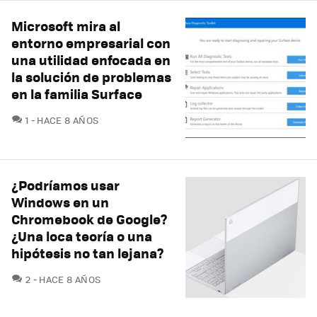
Microsoft mira al
entorno empresarial con
una utilidad enfocada en
la solución de problemas
en la familia Surface
COMENTARIOS
1
HACE 8 AÑOS
¿Podríamos usar
Windows en un
Chromebook de Google?
¿Una loca teoría o una
hipótesis no tan lejana?
COMENTARIOS
2
HACE 8 AÑOS