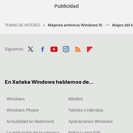
TEMAS DE INTERÉS
Mejores antivirus Windows 10
Atajos del 
Síguenos
Twit
Fac
You
Inst
RSS
Flip
ter
ebo
tub
agr
boa
ok
e
am
rd
En Xataka Windows hablamos de...
Windows
Móviles
Windows Phone
Tablets e Híbridos
Actualidad en Redmond
Aplicaciones Windows
La aplicación de la semana
Nokia Lumia 925