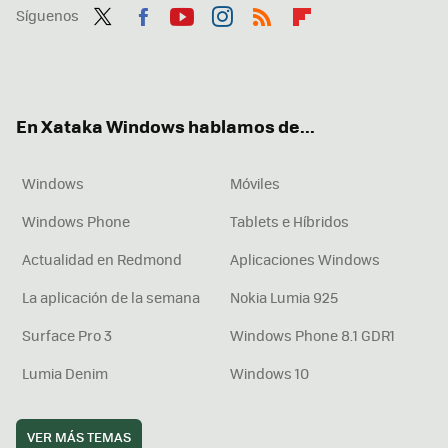
Síguenos
Twit
Fac
You
Inst
RSS
Flip
ter
ebo
tub
agr
boa
ok
e
am
rd
En Xataka Windows hablamos de...
Windows
Móviles
Windows Phone
Tablets e Híbridos
Actualidad en Redmond
Aplicaciones Windows
La aplicación de la semana
Nokia Lumia 925
Surface Pro 3
Windows Phone 8.1 GDR1
Lumia Denim
Windows 10
VER MÁS TEMAS