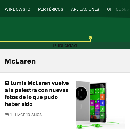
WINDOWS 10
PERIFÉRICOS
APLICACIONES
OFFICE 365
McLaren
El Lumia McLaren vuelve
a la palestra con nuevas
fotos de lo que pudo
haber sido
COMENTARIOS
1
HACE 10 AÑOS