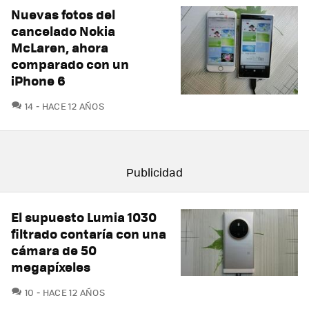
Nuevas fotos del
cancelado Nokia
McLaren, ahora
comparado con un
iPhone 6
COMENTARIOS
14
HACE 12 AÑOS
El supuesto Lumia 1030
filtrado contaría con una
cámara de 50
megapíxeles
COMENTARIOS
10
HACE 12 AÑOS