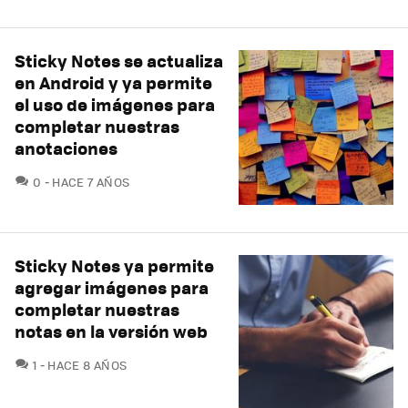
Sticky Notes se actualiza
en Android y ya permite
el uso de imágenes para
completar nuestras
anotaciones
COMENTARIOS
0
HACE 7 AÑOS
Sticky Notes ya permite
agregar imágenes para
completar nuestras
notas en la versión web
COMENTARIOS
1
HACE 8 AÑOS