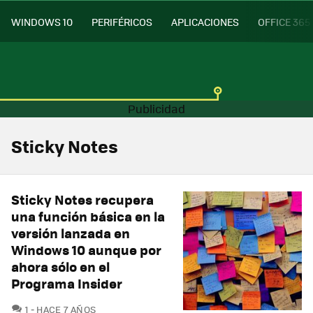
WINDOWS 10
PERIFÉRICOS
APLICACIONES
OFFICE 365
Sticky Notes
Sticky Notes recupera
una función básica en la
versión lanzada en
Windows 10 aunque por
ahora sólo en el
Programa Insider
COMENTARIOS
1
HACE 7 AÑOS