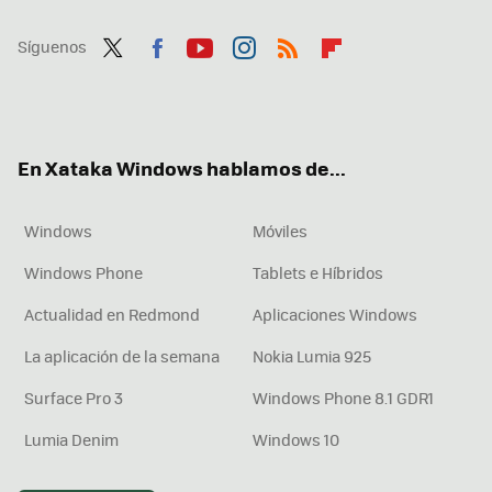
Síguenos
Twit
Fac
You
Inst
RSS
Flip
ter
ebo
tub
agr
boa
ok
e
am
rd
En Xataka Windows hablamos de...
Windows
Móviles
Windows Phone
Tablets e Híbridos
Actualidad en Redmond
Aplicaciones Windows
La aplicación de la semana
Nokia Lumia 925
Surface Pro 3
Windows Phone 8.1 GDR1
Lumia Denim
Windows 10