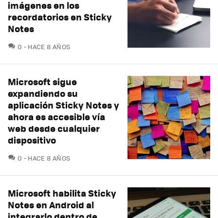
imágenes en los
recordatorios en Sticky
Notes
COMENTARIOS
0
HACE 8 AÑOS
Microsoft sigue
expandiendo su
aplicación Sticky Notes y
ahora es accesible vía
web desde cualquier
dispositivo
COMENTARIOS
0
HACE 8 AÑOS
Microsoft habilita Sticky
Notes en Android al
integrarlo dentro de