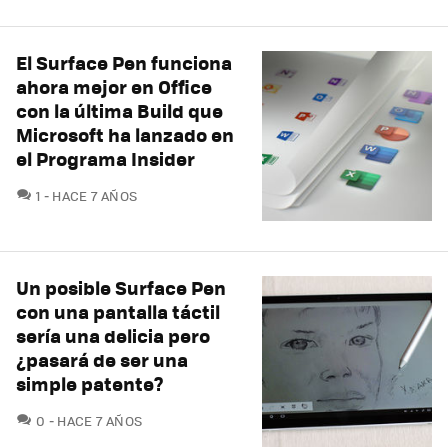
El Surface Pen funciona
ahora mejor en Office
con la última Build que
Microsoft ha lanzado en
el Programa Insider
COMENTARIOS
1
HACE 7 AÑOS
Un posible Surface Pen
con una pantalla táctil
sería una delicia pero
¿pasará de ser una
simple patente?
COMENTARIOS
0
HACE 7 AÑOS