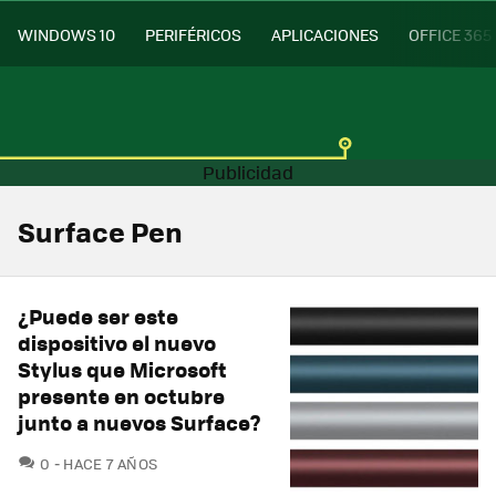
WINDOWS 10
PERIFÉRICOS
APLICACIONES
OFFICE 365
Surface Pen
¿Puede ser este
dispositivo el nuevo
Stylus que Microsoft
presente en octubre
junto a nuevos Surface?
COMENTARIOS
0
HACE 7 AÑOS