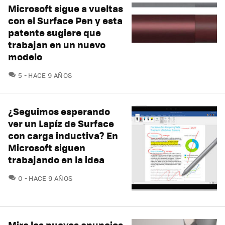
Microsoft sigue a vueltas
con el Surface Pen y esta
patente sugiere que
trabajan en un nuevo
modelo
COMENTARIOS
5
HACE 9 AÑOS
¿Seguimos esperando
ver un Lapíz de Surface
con carga inductiva? En
Microsoft siguen
trabajando en la idea
COMENTARIOS
0
HACE 9 AÑOS
Mira los nuevos anuncios