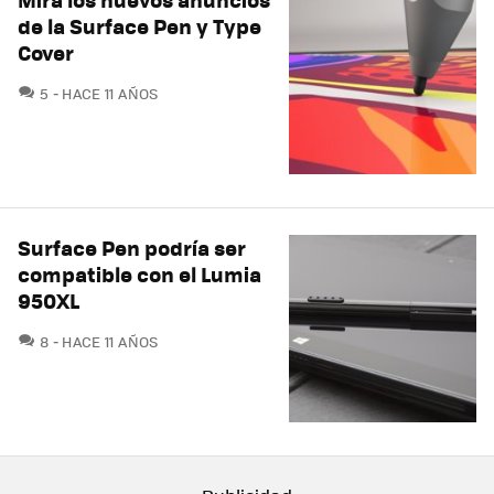
de la Surface Pen y Type
Cover
COMENTARIOS
5
HACE 11 AÑOS
Surface Pen podría ser
compatible con el Lumia
950XL
COMENTARIOS
8
HACE 11 AÑOS