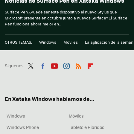
Noticias de Surface Pen en Xataka Windows
Surface Pen:¿Puede ser este dispositivo el nuevo Stylus que
Microsoft presente en octubre junto a nuevos Surface?.El Surface
Pen funciona ahora mejor en..
OTROS TEMAS:
Windows
Móviles
La aplicación de la seman
Síguenos
Twit
Fac
You
Inst
RSS
Flip
ter
ebo
tub
agr
boa
ok
e
am
rd
En Xataka Windows hablamos de...
Windows
Móviles
Windows Phone
Tablets e Híbridos