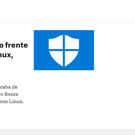
o frente
nux,
acaba de
o frente
con Linux,