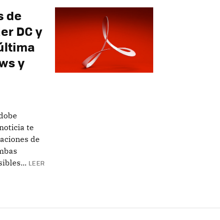
s de
er DC y
última
ws y
Adobe
oticia te
zaciones de
ambas
ibles...
LEER