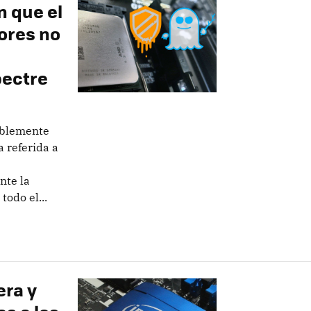
 que el
ores no
pectre
ablemente
 referida a
nte la
todo el...
era y