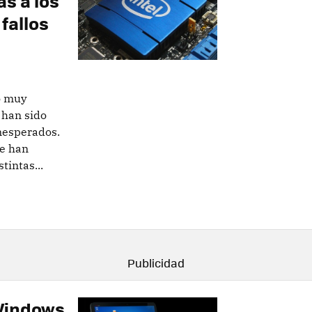
s a los
fallos
o muy
 han sido
inesperados.
e han
tintas...
 Windows