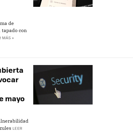
tima de
a tapado con
R MÁS »
ubierta
vocar
de mayo
lnerabilidad
zules
LEER