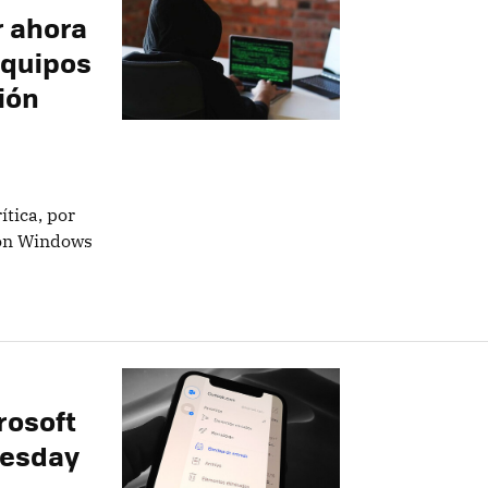
r ahora
equipos
ión
ítica, por
con Windows
rosoft
uesday