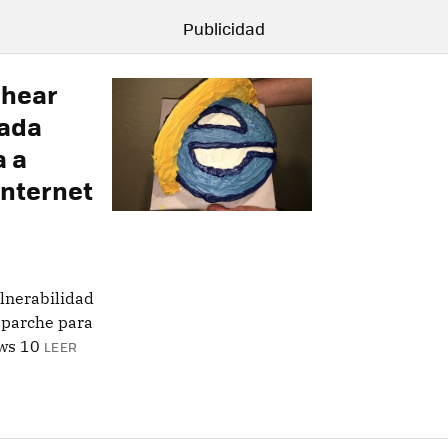
chear
cada
a a
Internet
ulnerabilidad
n parche para
ws 10
LEER